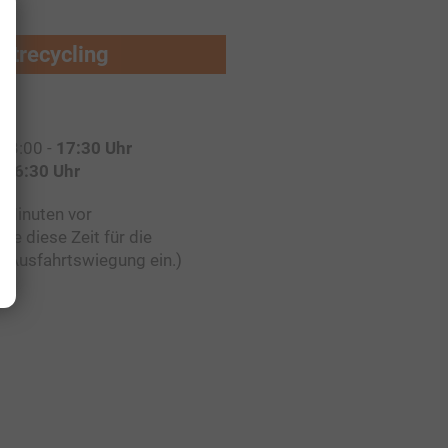
ttrecycling
 13:00 -
17:30 Uhr
-
16:30 Uhr
 Minuten vor
Sie diese Zeit für die
e Ausfahrtswiegung ein.)
Dauer
Host
1 Jahr(e)
prantauer.at