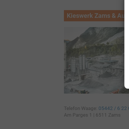
Kieswerk Zams & Aush
Telefon Waage:
05442 / 6 22
Am Parges 1 | 6511 Zams