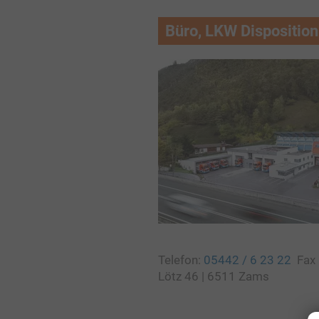
Büro, LKW Disposition
Telefon:
05442 / 6 23 22
Fax
Lötz 46 | 6511 Zams