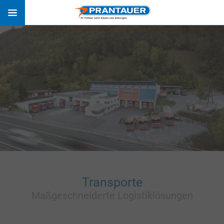
ÜBER UNS
TEAM
ÖFFNUNGSZEITEN
NEWS
PHILOSOPHIE
FIRMENCHRONIK
AUSZEICHNUNGEN
Transporte
BETEILIGUNGEN
Maßgeschneiderte Logistiklösungen
SCHOTTERWERKE