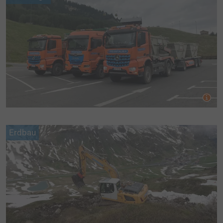
CONTAINER ANFRAGE
CONTAINERDIENST
ABFALLWIRTSCHAFTSZENTRUM AWZ
BEHÄLTER, SÄCKE UND ZUBEHÖR
ENTRÜMPELUNGEN
EVENTENTSORGUNG
HAUSMÜLLSAMMLUNG
Erdbau
BODENAUSHUBDEPONIE
SERVICE
PREISLISTEN
LEISTUNGSERKLÄRUNGEN