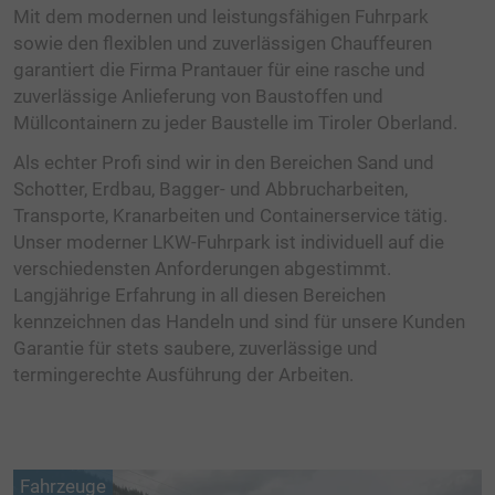
Mit dem modernen und leistungsfähigen Fuhrpark
KIESWERK ZAMS
sowie den flexiblen und zuverlässigen Chauffeuren
SCHOTTERWERK KALKOFEN
garantiert die Firma Prantauer für eine rasche und
zuverlässige Anlieferung von Baustoffen und
RECYCLINGWERK
Müllcontainern zu jeder Baustelle im Tiroler Oberland.
ERDENWERK
Als echter Profi sind wir in den Bereichen Sand und
Schotter, Erdbau, Bagger- und Abbrucharbeiten,
TRANSPORTE
Transporte, Kranarbeiten und Containerservice tätig.
Unser moderner LKW-Fuhrpark ist individuell auf die
FAHRZEUGE
verschiedensten Anforderungen abgestimmt.
ERDBAU
Langjährige Erfahrung in all diesen Bereichen
kennzeichnen das Handeln und sind für unsere Kunden
BETONFERTIGTEILE BIG BLOCK
Garantie für stets saubere, zuverlässige und
HUMUSIERUNGEN
termingerechte Ausführung der Arbeiten.
ABBRUCHARBEITEN
ENTSORGUNG
Fahrzeuge