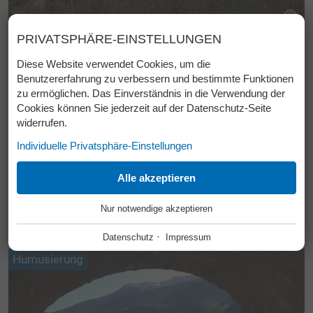
DOWNLOADS
FREIE STELLEN
PRIVATSPHÄRE-EINSTELLUNGEN
KONTAKT
Diese Website verwendet Cookies, um die
Steinmauern
Benutzererfahrung zu verbessern und bestimmte Funktionen
LAGE & ANFAHRT
zu ermöglichen. Das Einverständnis in die Verwendung der
Cookies können Sie jederzeit auf der Datenschutz-Seite
widerrufen.
Individuelle Privatsphäre-Einstellungen
ESSENZIELL
Alle akzeptieren
+
Nur notwendige akzeptieren
Diese Cookies werden für einen reibungslosen Betrieb
unserer Website benötigt.
·
Datenschutz
Impressum
Website Cookie Consent
Humusierung
+
FUNKTIONALE ANBIETER
+
Tool für die Verwaltung der Cookie Einstellungen.
Funktionale Anbieter helfen dabei, bestimmte Funktionen auf