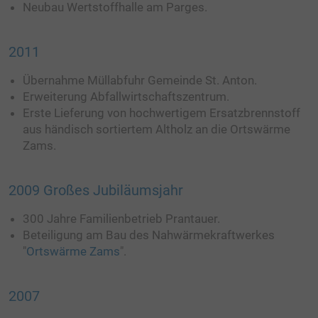
DOWNLOADS
Neubau Wertstoffhalle am Parges.
FREIE STELLEN
2011
KONTAKT
Übernahme Müllabfuhr Gemeinde St. Anton.
LAGE & ANFAHRT
Erweiterung Abfallwirtschaftszentrum.
Erste Lieferung von hochwertigem Ersatzbrennstoff
aus händisch sortiertem Altholz an die Ortswärme
Zams.
2009 Großes Jubiläumsjahr
300 Jahre Familienbetrieb Prantauer.
Beteiligung am Bau des Nahwärmekraftwerkes
"
Ortswärme Zams
".
2007