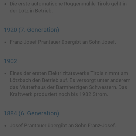
Die erste automatische Roggenmühle Tirols geht in
des Benutzers für den V
datr
Dieses Cookie wird zur Betrugsprävention
eingebetteten YouTube-
der Lötz in Betrieb.
verwendet.
yt-remote-cast-available
Dieses Cookie speicher
_js_datr
Dieses Cookie speichert die
1920 (7. Generation)
des Benutzers für den V
Benutzerpräferenzen.
eingebetteten YouTube-
Franz-Josef Prantauer übergibt an Sohn Josef.
_fbc
Dieser Cookie speichert den letzten
yt-remote-cast-installed
Dieses Cookie speicher
Besuch.
des Benutzers für den V
1902
eingebetteten YouTube-
fbm*
Dieses Cookie speichert Kontodaten.
yt-remote-connected-devices
Dieses Cookie speicher
Eines der ersten Elektrizitätswerke Tirols nimmt am
des Benutzers für den V
Lötzbach den Betrieb auf. Es versorgt unter anderem
xs
Dieses Cookie speichert eine eindeutige
eingebetteten YouTube-
das Mutterhaus der Barmherzigen Schwestern. Das
Sitzungs-ID.
Kraftwerk produziert noch bis 1982 Strom.
yt-remote-device-id
Dieses Cookie speicher
des Benutzers für den V
fr
Dieses Cookie dient der Anzeigenschaltung
eingebetteten YouTube-
oder dem Retargeting.
1884 (6. Generation)
yt-remote-fast-check-period
Dieses Cookie speicher
act
Dieses Cookie speichert eingeloggte
des Benutzers für den V
Josef Prantauer übergibt an Sohn Franz-Josef.
Benutzer.
eingebetteten YouTube-