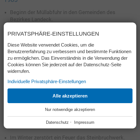
Beginn der Müllabfuhr in den Gemeinden des
Bezirkes Landeck.
PRIVATSPHÄRE-EINSTELLUNGEN
1982
Diese Website verwendet Cookies, um die
Die Mühle und das Wohnhaus müssen der neu
Benutzererfahrung zu verbessern und bestimmte Funktionen
zu ermöglichen. Das Einverständnis in die Verwendung der
errichteten Autobahn A12 bzw. Arlberg Schnellstrae
Cookies können Sie jederzeit auf der Datenschutz-Seite
S16 weichen.
widerrufen.
Individuelle Privatsphäre-Einstellungen
1972
ESSENZIELL
Alle akzeptieren
+
Nördlich des Inns wird gemeinsam mit Mayreder und
Swietelsky das Kieswerk Zams gebaut.
Nur notwendige akzeptieren
Diese Cookies werden für einen reibungslosen Betrieb
unserer Website benötigt.
·
Datenschutz
Impressum
1970
Website Cookie Consent
+
FUNKTIONALE ANBIETER
+
Im Winter zerstört ein Feuer das Steinbruchwerk.