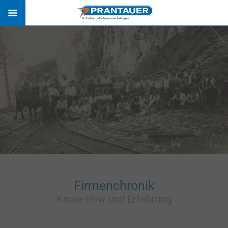
ÜBER UNS
TEAM
ÖFFNUNGSZEITEN
NEWS
PHILOSOPHIE
FIRMENCHRONIK
AUSZEICHNUNGEN
Firmenchronik
BETEILIGUNGEN
Know-How und Erfahrung
SCHOTTERWERKE