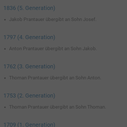
yt-remote-session-app
Dieses Cookie speicher
_fbp
Dieses Cookie speichert und verfolgt die
1836 (5. Generation)
des Benutzers für den V
Besuche auf verschiedenen Websites.
eingebetteten YouTube-
Jakob Prantauer übergibt an Sohn Josef.
c_user
Dieses Cookie speichert eine eindeutige
yt-remote-session-name
Dieses Cookie speicher
Benutzer-ID.
des Benutzers für den V
1797 (4. Generation)
eingebetteten YouTube-
csm
Dieses Cookie wird zur Betrugsprävention
Anton Prantauer übergibt an Sohn Jakob.
yt-player-headers-readable
Dieser Cookie wird ver
verwendet.
optimale Videoqualität 
Geräte- und Netzwerkei
actppresence
Dieses Cookie speichert und verfolgt, ob die
1762 (3. Generation)
Besuchers zu ermitteln.
Browser-Registerkarte aktiv ist.
Thoman Prantauer übergibt an Sohn Anton.
*_fbm_
Dieses Cookie speichert Kontodaten.
1753 (2. Generation)
Thoman Prantauer übergibt an Sohn Thoman.
1709 (1. Generation)