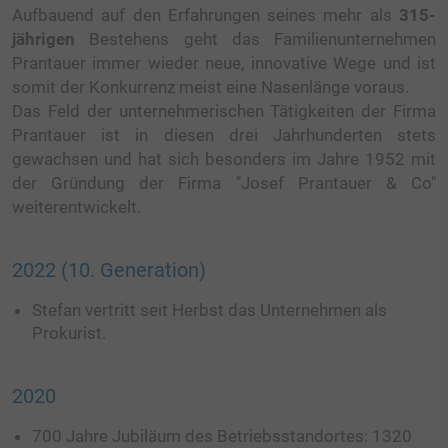
Aufbauend auf den Erfahrungen seines mehr als
315-
KIESWERK ZAMS
jährigen
Bestehens geht das Familienunternehmen
SCHOTTERWERK KALKOFEN
Prantauer immer wieder neue, innovative Wege und ist
somit der Konkurrenz meist eine Nasenlänge voraus.
RECYCLINGWERK
Das Feld der unternehmerischen Tätigkeiten der Firma
ERDENWERK
Prantauer ist in diesen drei Jahrhunderten stets
gewachsen und hat sich besonders im Jahre 1952 mit
TRANSPORTE
der Gründung der Firma "Josef Prantauer & Co"
weiterentwickelt.
FAHRZEUGE
ERDBAU
2022 (10. Generation)
BETONFERTIGTEILE BIG BLOCK
Stefan vertritt seit Herbst das Unternehmen als
Prokurist.
HUMUSIERUNGEN
ABBRUCHARBEITEN
2020
ENTSORGUNG
700 Jahre Jubiläum des Betriebsstandortes: 1320