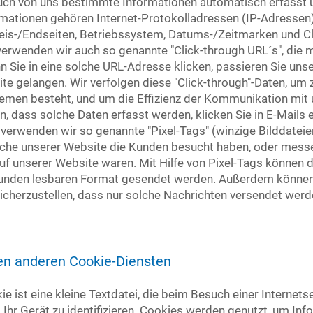
ch von uns bestimmte Informationen automatisch erfasst u
rmationen gehören Internet-Protokolladressen (IP-Adressen),
weis-/Endseiten, Betriebssystem, Datums-/Zeitmarken und Cl
erwenden wir auch so genannte "Click-through URL´s", die mi
 Sie in eine solche URL-Adresse klicken, passieren Sie uns
ite gelangen. Wir verfolgen diese "Click-through"-Daten, um 
emen besteht, und um die Effizienz der Kommunikation mit
dass solche Daten erfasst werden, klicken Sie in E-Mails ei
 verwenden wir so genannte "Pixel-Tags" (winzige Bilddateie
eiche unserer Website die Kunden besucht haben, oder messe
 unserer Website waren. Mit Hilfe von Pixel-Tags können d
unden lesbaren Format gesendet werden. Außerdem können 
icherzustellen, dass nur solche Nachrichten versendet werd
en anderen Cookie-Diensten
ie ist eine kleine Textdatei, die beim Besuch einer Internets
t Ihr Gerät zu identifizieren. Cookies werden genutzt, um In