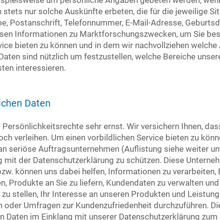
eispielsweise um persönliche Angaben gebeten werden, wenn
stets nur solche Auskünfte erbeten, die für die jeweilige Sit
e, Postanschrift, Telefonnummer, E-Mail-Adresse, Geburts
ssen Informationen zu Marktforschungszwecken, um Sie bes
ice bieten zu können und in dem wir nachvollziehen welche A
Daten sind nützlich um festzustellen, welche Bereiche unse
ten interessieren.
ichen Daten
Persönlichkeitsrechte sehr ernst. Wir versichern Ihnen, das
ch verleihen. Um einen vorbildlichen Service bieten zu könn
n seriöse Auftragsunternehmen (Auflistung siehe weiter unte
g mit der Datenschutzerklärung zu schützen. Diese Unterneh
bzw. können uns dabei helfen, Informationen zu verarbeiten,
, Produkte an Sie zu liefern, Kundendaten zu verwalten und 
zu stellen, Ihr Interesse an unseren Produkten und Leistun
n oder Umfragen zur Kundenzufriedenheit durchzuführen. D
hen Daten im Einklang mit unserer Datenschutzerklärung zum