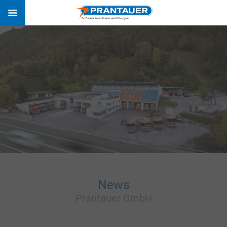
ÜBER UNS
TEAM
ÖFFNUNGSZEITEN
NEWS
PHILOSOPHIE
FIRMENCHRONIK
AUSZEICHNUNGEN
News
BETEILIGUNGEN
Prantauer GmbH
SCHOTTERWERKE