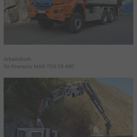
DOWNLOADS
FREIE STELLEN
KONTAKT
LAGE & ANFAHRT
Arbeitskorb
für Kranauto MAN TGS 28.480