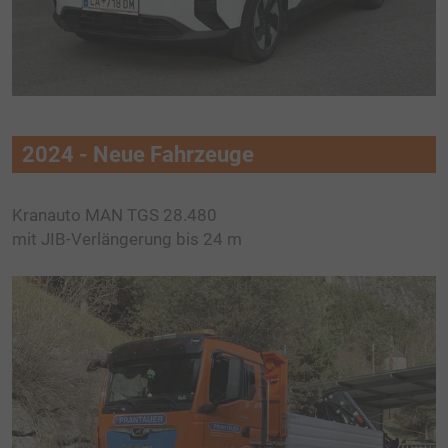
CONTAINER ANFRAGE
CONTAINERDIENST
ABFALLWIRTSCHAFTSZENTRUM AWZ
BEHÄLTER, SÄCKE UND ZUBEHÖR
2024 - Neue Fahrzeuge
ENTRÜMPELUNGEN
EVENTENTSORGUNG
Kranauto MAN TGS 28.480
mit JIB-Verlängerung bis 24 m
HAUSMÜLLSAMMLUNG
BODENAUSHUBDEPONIE
SERVICE
PREISLISTEN
LEISTUNGSERKLÄRUNGEN