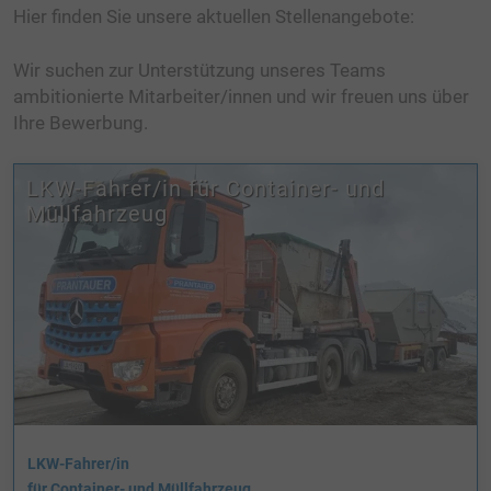
Hier finden Sie unsere aktuellen Stellenangebote:
KIESWERK ZAMS
SCHOTTERWERK KALKOFEN
Wir suchen zur Unterstützung unseres Teams
ambitionierte Mitarbeiter/innen und wir freuen uns über
RECYCLINGWERK
Ihre Bewerbung.
ERDENWERK
LKW-Fahrer/in für Container- und
TRANSPORTE
Müllfahrzeug
FAHRZEUGE
ERDBAU
BETONFERTIGTEILE BIG BLOCK
HUMUSIERUNGEN
ABBRUCHARBEITEN
ENTSORGUNG
LKW-Fahrer/in
für Container- und Müllfahrzeug