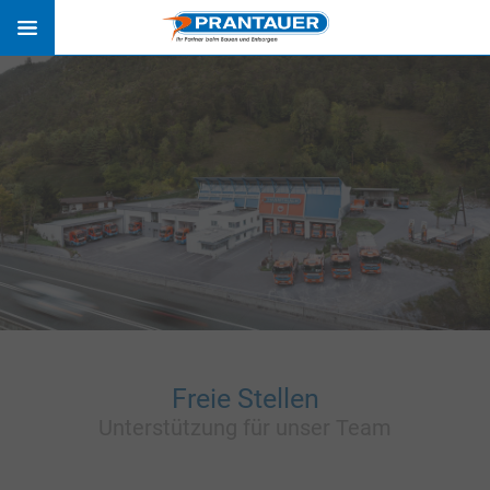
ÜBER UNS
TEAM
ÖFFNUNGSZEITEN
NEWS
PHILOSOPHIE
FIRMENCHRONIK
AUSZEICHNUNGEN
Freie Stellen
BETEILIGUNGEN
Unterstützung für unser Team
SCHOTTERWERKE