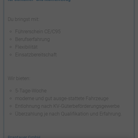
CONTAINER ANFRAGE
CONTAINERDIENST
Du bringst mit:
ABFALLWIRTSCHAFTSZENTRUM AWZ
Führerschein CE/C95
Berufserfahrung
BEHÄLTER, SÄCKE UND ZUBEHÖR
Flexibilität
ENTRÜMPELUNGEN
Einsatzbereitschaft
EVENTENTSORGUNG
HAUSMÜLLSAMMLUNG
Wir bieten:
BODENAUSHUBDEPONIE
5-Tage-Woche
moderne und gut ausge-stattete Fahrzeuge
SERVICE
Entlohnung nach KV-Güterbeförderungsgewerbe
Überzahlung je nach Qualifikation und Erfahrung.
PREISLISTEN
LEISTUNGSERKLÄRUNGEN
Prantauer GmbH