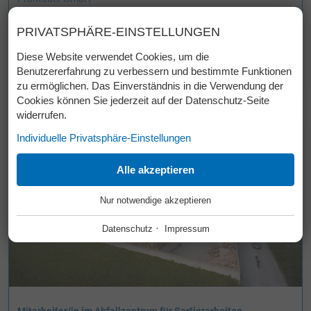
DOWNLOADS
Lötz 46, 6511 Zams
PRIVATSPHÄRE-EINSTELLUNGEN
FREIE STELLEN
Bewerbungen unter
Tel. 05442 6 23 22 oder über
Diese Website verwendet Cookies, um die
KONTAKT
das Bewerbungsformular.
Benutzererfahrung zu verbessern und bestimmte Funktionen
LAGE & ANFAHRT
zu ermöglichen. Das Einverständnis in die Verwendung der
Cookies können Sie jederzeit auf der Datenschutz-Seite
widerrufen.
Mitarbeiter/in
Individuelle Privatsphäre-Einstellungen
im Abfallzentrum
ESSENZIELL
Alle akzeptieren
+
Nur notwendige akzeptieren
Diese Cookies werden für einen reibungslosen Betrieb
unserer Website benötigt.
·
Datenschutz
Impressum
Website Cookie Consent
+
FUNKTIONALE ANBIETER
+
Tool für die Verwaltung der Cookie Einstellungen.
Funktionale Anbieter helfen dabei, bestimmte Funktionen auf
der Website zu ermöglichen. Zum Beispiel das Abspielen von